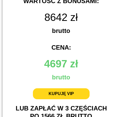
WARTOŚĆ Z BONUSAMI:
8642 zł
brutto
CENA:
4697 zł
brutto
KUPUJĘ VIP
LUB ZAPŁAĆ W 3 CZĘŚCIACH
PO 1566 ZŁ BRUTTO